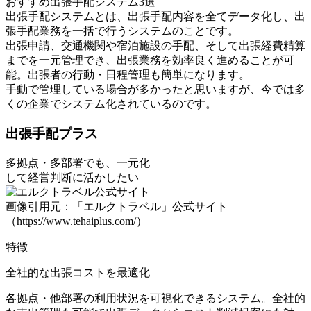
おすすめ出張手配システム3選
出張手配システムとは、出張手配内容を全てデータ化し、出
張手配業務を一括で行うシステムのことです。
出張申請、交通機関や宿泊施設の手配、そして出張経費精算
までを一元管理でき、出張業務を効率良く進めることが可
能。出張者の行動・日程管理も簡単になります。
手動で管理している場合が多かったと思いますが、今では多
くの企業でシステム化されているのです。
出張⼿配プラス
多拠点・多部署でも、一元化
して経営判断に活かしたい
画像引用元：「エルクトラベル」公式サイト
（https://www.tehaiplus.com/）
特徴
全社的な出張コストを最適化
各拠点・他部署の利用状況を可視化できるシステム。全社的