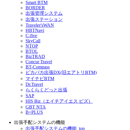
Smart BTM
BORDER
出張管理システム
出張ステーション
Traveler'sWAN
HBTNavi
C-five
SkyCall
NTOP
BTOL
BizTRAD
Concur Travel
BT-Compass
ピカパカ出張DX(旧エアトリBTM)
マイナビBTM
Dr.Travel
らくらくどっと出張
SAP
HIS Biz（エイチアイエス ビズ）
GBT NTA
B+PLUS
出張手配システムの機能
出張手配システムの機能_top