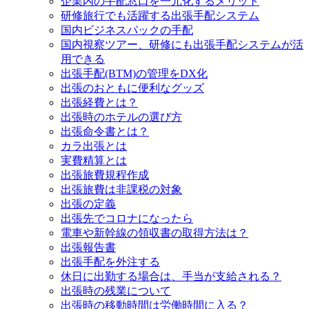
企業内の手配窓口を一元化するメリット
研修旅行でも活躍する出張手配システム
国内ビジネスパックの手配
国内視察ツアー、研修にも出張手配システムが活
用できる
出張手配(BTM)の管理をDX化
出張のおともに便利なグッズ
出張経費とは？
出張時のホテルの選び方
出張命令書とは？
カラ出張とは
実費精算とは
出張旅費規程作成
出張旅費は非課税の対象
出張の定義
出張先でコロナになったら
電車や新幹線の領収書の取得方法は？
出張報告書
出張手配を外注する
休日に出勤する場合は、手当が支給される？
出張時の残業について
出張時の移動時間は労働時間に入る？