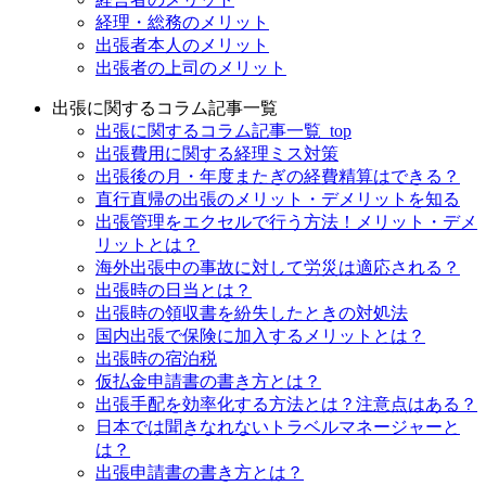
経理・総務のメリット
出張者本人のメリット
出張者の上司のメリット
出張に関するコラム記事一覧
出張に関するコラム記事一覧_top
出張費用に関する経理ミス対策
出張後の月・年度またぎの経費精算はできる？
直行直帰の出張のメリット・デメリットを知る
出張管理をエクセルで行う方法！メリット・デメ
リットとは？
海外出張中の事故に対して労災は適応される？
出張時の日当とは？
出張時の領収書を紛失したときの対処法
国内出張で保険に加入するメリットとは？
出張時の宿泊税
仮払金申請書の書き方とは？
出張手配を効率化する方法とは？注意点はある？
日本では聞きなれないトラベルマネージャーと
は？
出張申請書の書き方とは？