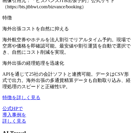
画像引用元：「ビズバンスJTB出張予約」公式サイト
（https://bts.jtbbwt.com/bizvance/booking）
特徴
海外出張コストを自然に抑える
海外航空券やホテルを法人割引でリアルタイム予約。現場で
空席や価格を即確認可能。最安値や割引運賃を自動で選択で
き、自然にコスト削減を実現。
海外出張の経理処理を迅速化
APIを通じて25社の会計ソフトと連携可能。データはCSV形
式で出力。海外出張の多通貨精算データも自動取り込み、経
理処理のスピードと正確性UP。
特徴を詳しく見る
公式HPで
導入事例を
詳しく見る