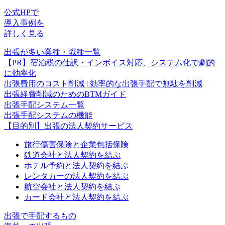
公式HPで
導入事例を
詳しく見る
出張が多い業種・職種一覧
【PR】宿泊税の仕訳・インボイス対応、システム化で劇的
に効率化
出張費用のコスト削減 | 効率的な出張手配で無駄を削減
出張経費削減のためのBTMガイド
出張手配システム一覧
出張手配システムの機能
【目的別】出張の法人契約サービス
旅行傷害保険と企業包括保険
鉄道会社と法人契約を結ぶ
ホテル予約と法人契約を結ぶ
レンタカーの法人契約を結ぶ
航空会社と法人契約を結ぶ
カード会社と法人契約を結ぶ
出張で手配するもの