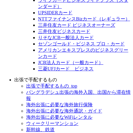
ライフカードビジネスライトプラス（スタ
ンダード）
UPSIDERカード
NTTファイナンスBizカード（レギュラー）
三井住友カード ビジネスオーナーズ
三井住友ビジネスカード
りそなJCB一般法人カード
セゾンゴールド・ビジネス プロ・カード
アメリカンエキスプレスのビジネスグリー
ンカード
JCB法人カード（一般カード）
三菱UFJカード ビジネス
出張で手配するもの
出張で手配するもの_top
バングラデシュ出張の海外入国、出国から滞在情
報
海外出張に必要な海外旅行保険
海外出張に必要な海外通訳・ガイド
海外出張に必要なWiFiレンタル
ウィークリーマンション
新幹線、鉄道