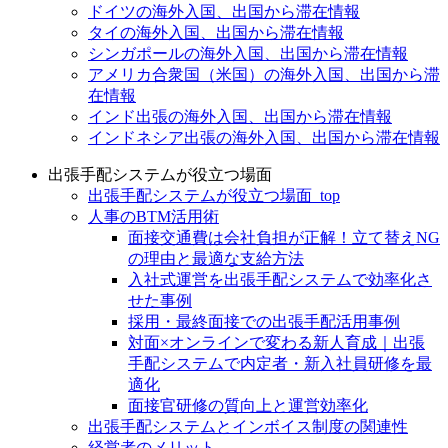
ドイツの海外入国、出国から滞在情報
タイの海外入国、出国から滞在情報
シンガポールの海外入国、出国から滞在情報
アメリカ合衆国（米国）の海外入国、出国から滞
在情報
インド出張の海外入国、出国から滞在情報
インドネシア出張の海外入国、出国から滞在情報
出張手配システムが役立つ場面
出張手配システムが役立つ場面_top
人事のBTM活用術
面接交通費は会社負担が正解！立て替えNG
の理由と最適な支給方法
入社式運営を出張手配システムで効率化さ
せた事例
採用・最終面接での出張手配活用事例
対面×オンラインで変わる新人育成｜出張
手配システムで内定者・新入社員研修を最
適化
面接官研修の質向上と運営効率化
出張手配システムとインボイス制度の関連性
経営者のメリット