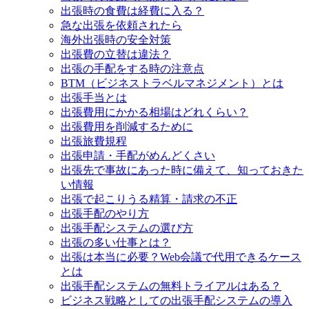
出張時の食費は経費に入る？
急な出張を依頼されたら
海外出張時の安全対策
出張費の立替は違法？
出張の手配をする時の注意点
BTM（ビジネストラベルマネジメント）とは
出張手当とは
出張費用にかかる相場はどれくらい？
出張費用を削減するために
出張旅費規程
出張申請・手配がめんどくさい
出張先で事故にあった時に備えて、知っておきた
い情報
出張で起こりうる精算・請求の不正
出張手配のやり方
出張手配システムの選び方
出張の多い仕事とは？
出張は本当に必要？Web会議で代用できるケース
とは
出張手配システムの無料トライアルはある？
ビジネス戦略としての出張手配システムの導入