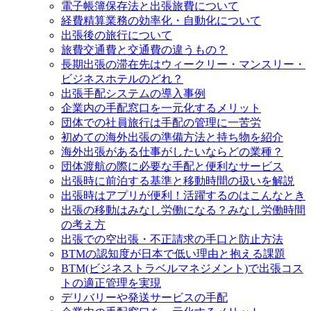
電子帳簿保存法と出張旅費について
経費精算業務の効率化・自動化について
出張後の旅行について
旅費交通費と交通費の違うもの？
長期出張の滞在先はウィークリー・マンスリー・
ビジネスホテルのどれ？
出張手配システムの導入事例
企業内の手配窓口を一元化するメリット
団体での社員旅行は手配の管理に一苦労
初めての海外出張の準備方法と持ち物を紹介
海外出張がある仕事がしたいならどの業種？
団体渡航の際に必要な手配と便利なサービス
出張時に前泊する基準と移動時間の扱いを解説
出張時はアプリが便利！活躍するのはこんなとき
出張の移動はみなし労働になる？みなし労働時間
の考え方
出張での空出張・不正請求の手口と防止方法
BTMの認知度が日本で低い理由と抱える課題
BTM(ビジネストラベルマネジメント)で出張コス
トの適正管理を実現
デリバリーや発送サービスの手配