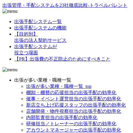
出張管理・手配システムを23社徹底比較-トラベルパレント
出張手配システム一覧
出張手配システムの機能
【目的別】
出張の法人契約サービス
出張手配システムが
役立つ場面
【PR】出張費の不正防止のためにすべきこと
出張が多い業種・職種一覧
出張が多い業種・職種一覧_top
棚卸・棚替の応援担当の出張手配の効率化
催事・イベント運営担当の出張手配の効率化
新店立ち上げ応援スタッフの出張手配の効率化
店舗開発・物件視察担当の出張手配の効率化
内部監査担当の出張手配の効率化
研修担当／トレーナーの出張手配の効率化
アカウントマネージャーの出張手配の効率化