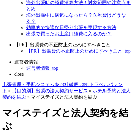
海外出張時の経費清算方法！対象範囲や注意点ま
とめ
海外出張中に病気になったら？医療費はどうな
る？
効率的で快適な日帰り出張を実現する方法
出張で買ったお土産は経費に入るのか？
【PR】出張費の不正防止のためにすべきこと
【PR】出張費の不正防止のためにすべきこと_top
運営者情報
運営者情報_top
close
出張管理・手配システムを23社徹底比較-トラベルパレン
ト
»
【目的別】出張の法人契約サービス
»
ホテル予約と法人
契約を結ぶ
»
マイステイズと法人契約を結ぶ
マイステイズと法人契約を結
ぶ