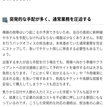
突発的な手配が多く、通常業務を圧迫する
機器の故障はいつ起こるか予測できないため、当日の直前に新幹線
やホテルを手配しなければならない場面は少なくありません。手配
を行うバックオフィスの担当者は、本来進めていた通常業務を完全
にストップして、急いでチケット探しに奔走する必要性もあるでし
ょう。
出張する本人が自ら手配を行う場合でも、現場へ向かう準備やクラ
イアントへの状況連絡と並行して予約サイトを操作するのは大きな
負担となります。「とにかく早く向かえるルート」や「今夜確実に
泊まれる宿」を急いで探すあまり、割高なチケットや高額な部屋を
妥協して購入してしまうケースも目立ちます。
焦りから日付や人数の入力ミスといった手配トラブルも起きやす
く、結果として企業の出張コストを不必要に押し上げる要因にもな
っているのです。こうした突発的な対応の連続は、担当者の心身に