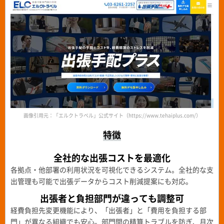
画像引用元：「エルクトラベル」公式サイト（https://www.tehaiplus.com/）
特徴
全社的な出張コストを最適化
各拠点・他部署の利用状況を可視化できるシステム。全社的な支
出管理も可能で出張データからコスト削減提案にも対応。
出張者と負担部門が違っても
調整可
経費負担先変更機能により、「出張者」と「費用を負担する部
門」が異なる組織でも安心。部門間の精算トラブルを防ぎ、月次