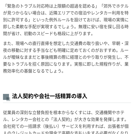
「緊急のトラブル対応時は上限額の超過を認める」「郊外でホテル
が見つからない場合は、近隣エリアでの宿泊やレンタカー利用を特
別に許可する」といった例外ルールを設けておけば、現場の実情に
即した柔軟な手配が実現するでしょう。無理に安い宿を探し回る時
間が省け、初動のスピードも格段に上がります。
また、現場への直行直帰を想定した交通費の取り扱いや、早朝・深
夜の移動に対する手当なども明確に定めておくのがおすすめ。ルー
ルが曖昧なままだと事後精算の際に経理とのやり取りが発生し、不
要なトラブルを招く原因になります。実態に即した規程作りが、業
務効率化の基盤となるでしょう。
法人契約や会社一括精算の導入
従業員の深刻な立替負担を根本からなくすには、交通機関やホテ
ル、レンタカー会社との「法人契約」が大きな効果を発揮します。
会社宛ての一括請求（後払い）サービスを利用すれば、出張者が個
人のクレジットカードや現金で高額な支払いをする必要がなくなり