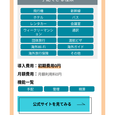
飛行機
新幹線
ホテル
バス
レンタカー
会議室
ウィークリーマンシ
通訳
ョン
団体旅行
渡航ビザ
海外Wi-Fi
海外ガイド
海外旅行保険
その他
導入費用：
初期費用0円
月額費用：
月額利用料0円
機能一覧
手配
管理
精算
公式サイトを見てみる