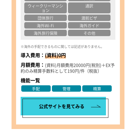
ウィークリーマンシ
通訳
ョン
団体旅行
渡航ビザ
海外Wi-Fi
海外ガイド
海外旅行保険
その他
※海外の手配できるものに関しては記述がありません。
導入費用：
(資料)0円
月額費用：
(資料)月額費用20000円(税別)＋EX予
約のみ精算手数料として190円/件（税抜）
機能一覧
手配
管理
精算
公式サイトを見てみる