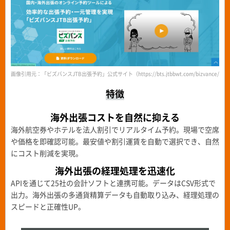
画像引用元：「ビズバンスJTB出張予約」公式サイト（https://bts.jtbbwt.com/bizvance/boo
特徴
海外出張コストを自然に抑える
海外航空券やホテルを法人割引でリアルタイム予約。現場で空席
や価格を即確認可能。最安値や割引運賃を自動で選択でき、自然
にコスト削減を実現。
海外出張の経理処理を迅速化
APIを通じて25社の会計ソフトと連携可能。データはCSV形式で
出力。海外出張の多通貨精算データも自動取り込み、経理処理の
スピードと正確性UP。