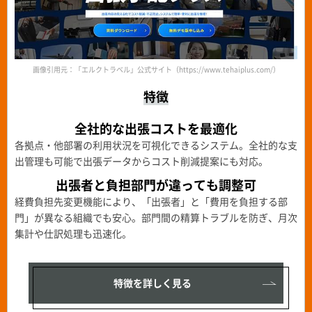
画像引用元：「エルクトラベル」公式サイト（https://www.tehaiplus.com/）
特徴
全社的な出張コストを最適化
各拠点・他部署の利用状況を可視化できるシステム。全社的な支
出管理も可能で出張データからコスト削減提案にも対応。
出張者と負担部門が違っても
調整可
経費負担先変更機能により、「出張者」と「費用を負担する部
門」が異なる組織でも安心。部門間の精算トラブルを防ぎ、月次
集計や仕訳処理も迅速化。
特徴を詳しく見る