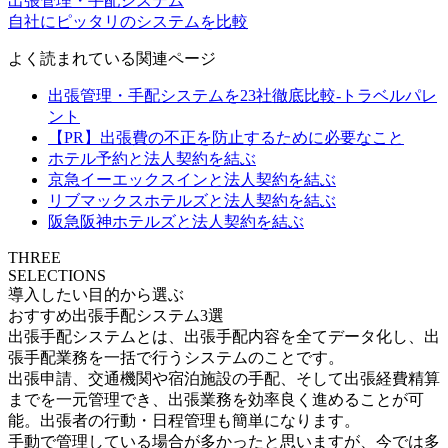
出張管理・手配システム
自社にピッタリのシステムを比較
よく読まれている関連ページ
出張管理・手配システムを23社徹底比較-トラベルパレ
ント
【PR】出張費の不正を防止するために必要なこと
ホテル予約と法人契約を結ぶ
京急イーエックスインと法人契約を結ぶ
リブマックスホテルズと法人契約を結ぶ
阪急阪神ホテルズと法人契約を結ぶ
THREE
SELECTIONS
導入したい目的から選ぶ
おすすめ出張手配システム3選
出張手配システムとは、出張手配内容を全てデータ化し、出
張手配業務を一括で行うシステムのことです。
出張申請、交通機関や宿泊施設の手配、そして出張経費精算
までを一元管理でき、出張業務を効率良く進めることが可
能。出張者の行動・日程管理も簡単になります。
手動で管理している場合が多かったと思いますが、今では多