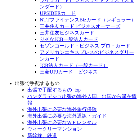
ライフカードビジネスライトプラス（スタ
ンダード）
UPSIDERカード
NTTファイナンスBizカード（レギュラー）
三井住友カード ビジネスオーナーズ
三井住友ビジネスカード
りそなJCB一般法人カード
セゾンゴールド・ビジネス プロ・カード
アメリカンエキスプレスのビジネスグリー
ンカード
JCB法人カード（一般カード）
三菱UFJカード ビジネス
出張で手配するもの
出張で手配するもの_top
バングラデシュ出張の海外入国、出国から滞在情
報
海外出張に必要な海外旅行保険
海外出張に必要な海外通訳・ガイド
海外出張に必要なWiFiレンタル
ウィークリーマンション
新幹線、鉄道