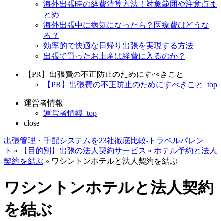
海外出張時の経費清算方法！対象範囲や注意点ま
とめ
海外出張中に病気になったら？医療費はどうな
る？
効率的で快適な日帰り出張を実現する方法
出張で買ったお土産は経費に入るのか？
【PR】出張費の不正防止のためにすべきこと
【PR】出張費の不正防止のためにすべきこと_top
運営者情報
運営者情報_top
close
出張管理・手配システムを23社徹底比較-トラベルパレン
ト
»
【目的別】出張の法人契約サービス
»
ホテル予約と法人
契約を結ぶ
»
ワシントンホテルと法人契約を結ぶ
ワシントンホテルと法人契約
を結ぶ