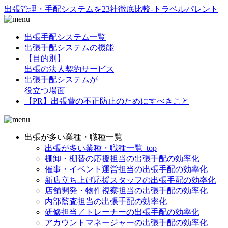
出張管理・手配システムを23社徹底比較-トラベルパレント
出張手配システム一覧
出張手配システムの機能
【目的別】
出張の法人契約サービス
出張手配システムが
役立つ場面
【PR】出張費の不正防止のためにすべきこと
出張が多い業種・職種一覧
出張が多い業種・職種一覧_top
棚卸・棚替の応援担当の出張手配の効率化
催事・イベント運営担当の出張手配の効率化
新店立ち上げ応援スタッフの出張手配の効率化
店舗開発・物件視察担当の出張手配の効率化
内部監査担当の出張手配の効率化
研修担当／トレーナーの出張手配の効率化
アカウントマネージャーの出張手配の効率化