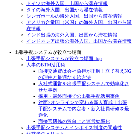
ドイツの海外入国、出国から滞在情報
タイの海外入国、出国から滞在情報
シンガポールの海外入国、出国から滞在情報
アメリカ合衆国（米国）の海外入国、出国から滞
在情報
インド出張の海外入国、出国から滞在情報
インドネシア出張の海外入国、出国から滞在情報
出張手配システムが役立つ場面
出張手配システムが役立つ場面_top
人事のBTM活用術
面接交通費は会社負担が正解！立て替えNG
の理由と最適な支給方法
入社式運営を出張手配システムで効率化さ
せた事例
採用・最終面接での出張手配活用事例
対面×オンラインで変わる新人育成｜出張
手配システムで内定者・新入社員研修を最
適化
面接官研修の質向上と運営効率化
出張手配システムとインボイス制度の関連性
経営者のメリット