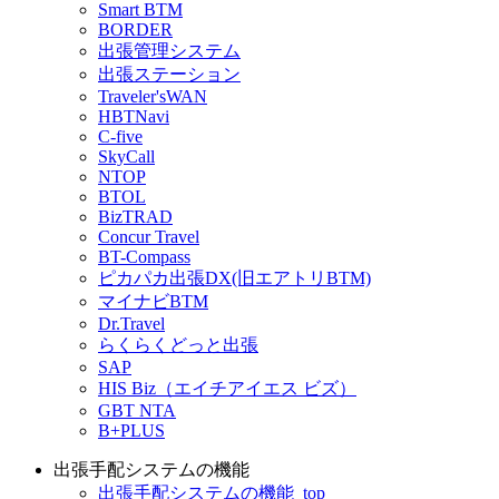
Smart BTM
BORDER
出張管理システム
出張ステーション
Traveler'sWAN
HBTNavi
C-five
SkyCall
NTOP
BTOL
BizTRAD
Concur Travel
BT-Compass
ピカパカ出張DX(旧エアトリBTM)
マイナビBTM
Dr.Travel
らくらくどっと出張
SAP
HIS Biz（エイチアイエス ビズ）
GBT NTA
B+PLUS
出張手配システムの機能
出張手配システムの機能_top