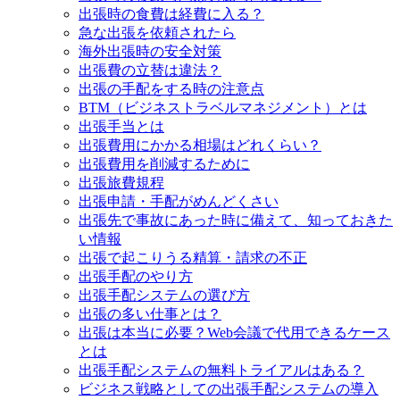
出張時の食費は経費に入る？
急な出張を依頼されたら
海外出張時の安全対策
出張費の立替は違法？
出張の手配をする時の注意点
BTM（ビジネストラベルマネジメント）とは
出張手当とは
出張費用にかかる相場はどれくらい？
出張費用を削減するために
出張旅費規程
出張申請・手配がめんどくさい
出張先で事故にあった時に備えて、知っておきた
い情報
出張で起こりうる精算・請求の不正
出張手配のやり方
出張手配システムの選び方
出張の多い仕事とは？
出張は本当に必要？Web会議で代用できるケース
とは
出張手配システムの無料トライアルはある？
ビジネス戦略としての出張手配システムの導入