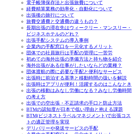
電子帳簿保存法と出張旅費について
経費精算業務の効率化・自動化について
出張後の旅行について
旅費交通費と交通費の違うもの？
長期出張の滞在先はウィークリー・マンスリー・
ビジネスホテルのどれ？
出張手配システムの導入事例
企業内の手配窓口を一元化するメリット
団体での社員旅行は手配の管理に一苦労
初めての海外出張の準備方法と持ち物を紹介
海外出張がある仕事がしたいならどの業種？
団体渡航の際に必要な手配と便利なサービス
出張時に前泊する基準と移動時間の扱いを解説
出張時はアプリが便利！活躍するのはこんなとき
出張の移動はみなし労働になる？みなし労働時間
の考え方
出張での空出張・不正請求の手口と防止方法
BTMの認知度が日本で低い理由と抱える課題
BTM(ビジネストラベルマネジメント)で出張コス
トの適正管理を実現
デリバリーや発送サービスの手配