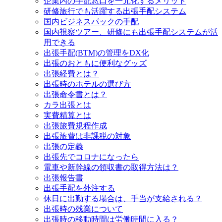
企業内の手配窓口を一元化するメリット
研修旅行でも活躍する出張手配システム
国内ビジネスパックの手配
国内視察ツアー、研修にも出張手配システムが活
用できる
出張手配(BTM)の管理をDX化
出張のおともに便利なグッズ
出張経費とは？
出張時のホテルの選び方
出張命令書とは？
カラ出張とは
実費精算とは
出張旅費規程作成
出張旅費は非課税の対象
出張の定義
出張先でコロナになったら
電車や新幹線の領収書の取得方法は？
出張報告書
出張手配を外注する
休日に出勤する場合は、手当が支給される？
出張時の残業について
出張時の移動時間は労働時間に入る？