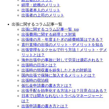
経理・総務のメリット
出張者本人のメリット
出張者の上司のメリット
出張に関するコラム記事一覧
出張に関するコラム記事一覧_top
出張費用に関する経理ミス対策
出張後の月・年度またぎの経費精算はできる？
直行直帰の出張のメリット・デメリットを知る
出張管理をエクセルで行う方法！メリット・デメ
リットとは？
海外出張中の事故に対して労災は適応される？
出張時の日当とは？
出張時の領収書を紛失したときの対処法
国内出張で保険に加入するメリットとは？
出張時の宿泊税
仮払金申請書の書き方とは？
出張手配を効率化する方法とは？注意点はある？
日本では聞きなれないトラベルマネージャーと
は？
出張申請書の書き方とは？