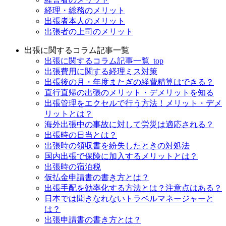
経理・総務のメリット
出張者本人のメリット
出張者の上司のメリット
出張に関するコラム記事一覧
出張に関するコラム記事一覧_top
出張費用に関する経理ミス対策
出張後の月・年度またぎの経費精算はできる？
直行直帰の出張のメリット・デメリットを知る
出張管理をエクセルで行う方法！メリット・デメ
リットとは？
海外出張中の事故に対して労災は適応される？
出張時の日当とは？
出張時の領収書を紛失したときの対処法
国内出張で保険に加入するメリットとは？
出張時の宿泊税
仮払金申請書の書き方とは？
出張手配を効率化する方法とは？注意点はある？
日本では聞きなれないトラベルマネージャーと
は？
出張申請書の書き方とは？