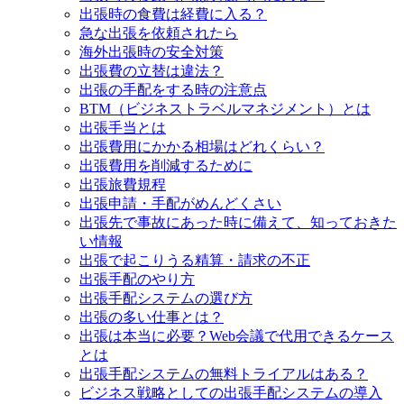
出張時の食費は経費に入る？
急な出張を依頼されたら
海外出張時の安全対策
出張費の立替は違法？
出張の手配をする時の注意点
BTM（ビジネストラベルマネジメント）とは
出張手当とは
出張費用にかかる相場はどれくらい？
出張費用を削減するために
出張旅費規程
出張申請・手配がめんどくさい
出張先で事故にあった時に備えて、知っておきた
い情報
出張で起こりうる精算・請求の不正
出張手配のやり方
出張手配システムの選び方
出張の多い仕事とは？
出張は本当に必要？Web会議で代用できるケース
とは
出張手配システムの無料トライアルはある？
ビジネス戦略としての出張手配システムの導入