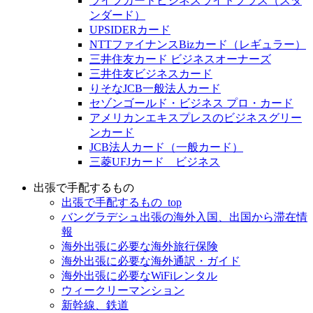
ライフカードビジネスライトプラス（スタ
ンダード）
UPSIDERカード
NTTファイナンスBizカード（レギュラー）
三井住友カード ビジネスオーナーズ
三井住友ビジネスカード
りそなJCB一般法人カード
セゾンゴールド・ビジネス プロ・カード
アメリカンエキスプレスのビジネスグリー
ンカード
JCB法人カード（一般カード）
三菱UFJカード ビジネス
出張で手配するもの
出張で手配するもの_top
バングラデシュ出張の海外入国、出国から滞在情
報
海外出張に必要な海外旅行保険
海外出張に必要な海外通訳・ガイド
海外出張に必要なWiFiレンタル
ウィークリーマンション
新幹線、鉄道