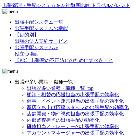
出張管理・手配システムを23社徹底比較-トラベルパレント
出張手配システム一覧
出張手配システムの機能
【目的別】
出張の法人契約サービス
出張手配システムが
役立つ場面
【PR】出張費の不正防止のためにすべきこと
出張が多い業種・職種一覧
出張が多い業種・職種一覧_top
棚卸・棚替の応援担当の出張手配の効率化
催事・イベント運営担当の出張手配の効率化
新店立ち上げ応援スタッフの出張手配の効率化
店舗開発・物件視察担当の出張手配の効率化
内部監査担当の出張手配の効率化
研修担当／トレーナーの出張手配の効率化
アカウントマネージャーの出張手配の効率化