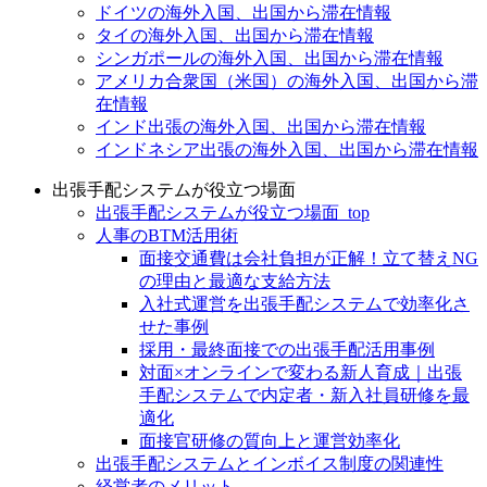
ドイツの海外入国、出国から滞在情報
タイの海外入国、出国から滞在情報
シンガポールの海外入国、出国から滞在情報
アメリカ合衆国（米国）の海外入国、出国から滞
在情報
インド出張の海外入国、出国から滞在情報
インドネシア出張の海外入国、出国から滞在情報
出張手配システムが役立つ場面
出張手配システムが役立つ場面_top
人事のBTM活用術
面接交通費は会社負担が正解！立て替えNG
の理由と最適な支給方法
入社式運営を出張手配システムで効率化さ
せた事例
採用・最終面接での出張手配活用事例
対面×オンラインで変わる新人育成｜出張
手配システムで内定者・新入社員研修を最
適化
面接官研修の質向上と運営効率化
出張手配システムとインボイス制度の関連性
経営者のメリット