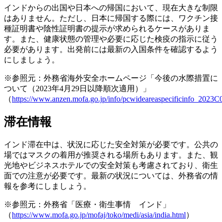
インドからの出国や日本への帰国において、現在大きな制限
はありません。ただし、日本に帰国する際には、ワクチン接
種証明書や陰性証明書の提示が求められるケースがありま
す。また、健康状態の管理や必要に応じた検疫の指示に従う
必要があります。出発前には最新の入国条件を確認するよう
にしましょう。
※参照元：外務省海外安全ホームページ「今後の水際措置に
ついて（2023年4月29日以降順次適用）」
（
https://www.anzen.mofa.go.jp/info/pcwideareaspecificinfo_2023C
滞在情報
インド滞在中は、状況に応じた安全対策が必要です。公共の
場ではマスクの着用が推奨される場所もあります。また、観
光地やビジネスホテルでの安全対策も考慮されており、衛生
面での注意が必要です。最新の状況については、外務省の情
報を参考にしましょう。
※参照元：外務省「医療・衛生事情 インド」
（
https://www.mofa.go.jp/mofaj/toko/medi/asia/india.html
）