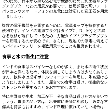
そのため、日本から持ち込む電子機器のために変圧器やプラ
グアダプターなどの用意が必要です。使用頻度の高いノート
パソコンやスマートフォンの充電には対応した変圧器を用意
しましょう。
複数の電子機器を充電するために、電源タップを持参すると
便利です。インドの電源プラグはタイプC、D、Mなどの異
なる規格が混在しているため、万能タイプのプラグアダプタ
ーを用意するのが安心です。さらに、現地での停電に備えて
モバイルバッテリーを複数用意することも推奨されます。
食事と水の衛生に注意
インドの食事はスパイシーなものが多く、また水の衛生状況
が日本と異なるため、体調を崩してしまう方は少なくありま
せん。飲料水は必ずボトルウォーターを利用し、氷も避ける
ようにしましょう。また、屋台での食事は避け、衛生的なレ
ストランを利用することをおすすめします。
特に生野菜や生水、加工が不十分な食品は避けた方が良いで
しょう。胃腸の弱い方は、出発前に医師に相談し、必要な常
備薬を持参もおすすめ。インド料理に慣れていない場合は、