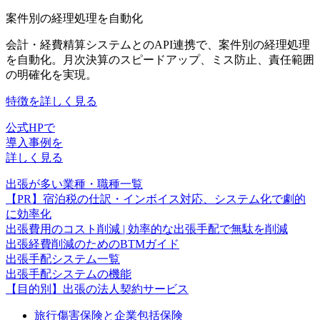
案件別の経理処理を自動化
会計・経費精算システムとのAPI連携で、案件別の経理処理
を自動化。月次決算のスピードアップ、ミス防止、責任範囲
の明確化を実現。
特徴を詳しく見る
公式HPで
導入事例を
詳しく見る
出張が多い業種・職種一覧
【PR】宿泊税の仕訳・インボイス対応、システム化で劇的
に効率化
出張費用のコスト削減 | 効率的な出張手配で無駄を削減
出張経費削減のためのBTMガイド
出張手配システム一覧
出張手配システムの機能
【目的別】出張の法人契約サービス
旅行傷害保険と企業包括保険