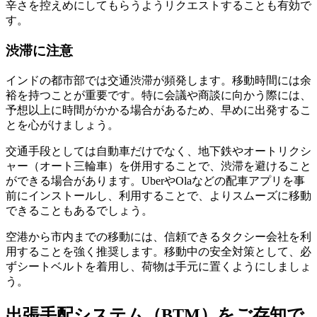
辛さを控えめにしてもらうようリクエストすることも有効で
す。
渋滞に注意
インドの都市部では交通渋滞が頻発します。移動時間には余
裕を持つことが重要です。特に会議や商談に向かう際には、
予想以上に時間がかかる場合があるため、早めに出発するこ
とを心がけましょう。
交通手段としては自動車だけでなく、地下鉄やオートリクシ
ャー（オート三輪車）を併用することで、渋滞を避けること
ができる場合があります。UberやOlaなどの配車アプリを事
前にインストールし、利用することで、よりスムーズに移動
できることもあるでしょう。
空港から市内までの移動には、信頼できるタクシー会社を利
用することを強く推奨します。移動中の安全対策として、必
ずシートベルトを着用し、荷物は手元に置くようにしましょ
う。
出張手配システム（BTM）をご存知で