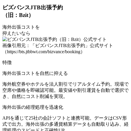
ビズバンスJTB出張予約
（旧：Bzit）
海外出張コストを
抑えたいなら
画像引用元：「ビズバンスJTB出張予約」公式サイト
（https://bts.jtbbwt.com/bizvance/booking）
特徴
海外出張コストを自然に抑える
海外航空券やホテルを法人割引でリアルタイム予約。現場で
空席や価格を即確認可能。最安値や割引運賃を自動で選択で
き、自然にコスト削減を実現。
海外出張の経理処理を迅速化
APIを通じて25社の会計ソフトと連携可能。データはCSV形
式で出力。海外出張の多通貨精算データも自動取り込み、経
理処理のスピードと正確性UP。