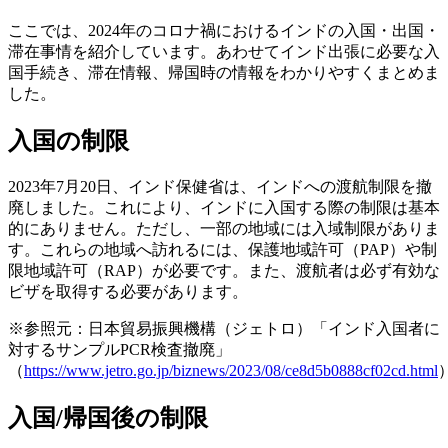
ここでは、2024年のコロナ禍におけるインドの入国・出国・
滞在事情を紹介しています。あわせてインド出張に必要な入
国手続き、滞在情報、帰国時の情報をわかりやすくまとめま
した。
入国の制限
2023年7月20日、インド保健省は、インドへの渡航制限を撤
廃しました。これにより、インドに入国する際の制限は基本
的にありません。ただし、一部の地域には入域制限がありま
す。これらの地域へ訪れるには、保護地域許可（PAP）や制
限地域許可（RAP）が必要です。また、渡航者は必ず有効な
ビザを取得する必要があります。
※参照元：日本貿易振興機構（ジェトロ）「インド入国者に
対するサンプルPCR検査撤廃」
（
https://www.jetro.go.jp/biznews/2023/08/ce8d5b0888cf02cd.html
入国/帰国後の制限