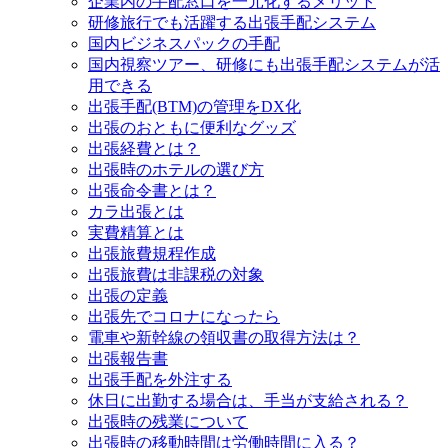
企業内の手配窓口を一元化するメリット
研修旅行でも活躍する出張手配システム
国内ビジネスパックの手配
国内視察ツアー、研修にも出張手配システムが活
用できる
出張手配(BTM)の管理をDX化
出張のおともに便利なグッズ
出張経費とは？
出張時のホテルの選び方
出張命令書とは？
カラ出張とは
実費精算とは
出張旅費規程作成
出張旅費は非課税の対象
出張の定義
出張先でコロナになったら
電車や新幹線の領収書の取得方法は？
出張報告書
出張手配を外注する
休日に出勤する場合は、手当が支給される？
出張時の残業について
出張時の移動時間は労働時間に入る？