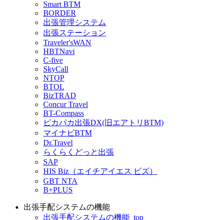
Smart BTM
BORDER
出張管理システム
出張ステーション
Traveler'sWAN
HBTNavi
C-five
SkyCall
NTOP
BTOL
BizTRAD
Concur Travel
BT-Compass
ピカパカ出張DX(旧エアトリBTM)
マイナビBTM
Dr.Travel
らくらくどっと出張
SAP
HIS Biz（エイチアイエス ビズ）
GBT NTA
B+PLUS
出張手配システムの機能
出張手配システムの機能_top