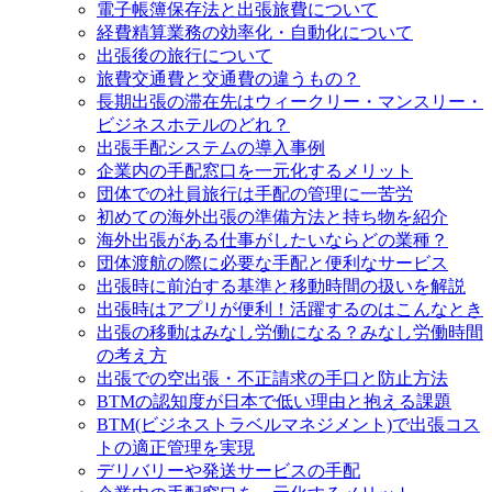
電子帳簿保存法と出張旅費について
経費精算業務の効率化・自動化について
出張後の旅行について
旅費交通費と交通費の違うもの？
長期出張の滞在先はウィークリー・マンスリー・
ビジネスホテルのどれ？
出張手配システムの導入事例
企業内の手配窓口を一元化するメリット
団体での社員旅行は手配の管理に一苦労
初めての海外出張の準備方法と持ち物を紹介
海外出張がある仕事がしたいならどの業種？
団体渡航の際に必要な手配と便利なサービス
出張時に前泊する基準と移動時間の扱いを解説
出張時はアプリが便利！活躍するのはこんなとき
出張の移動はみなし労働になる？みなし労働時間
の考え方
出張での空出張・不正請求の手口と防止方法
BTMの認知度が日本で低い理由と抱える課題
BTM(ビジネストラベルマネジメント)で出張コス
トの適正管理を実現
デリバリーや発送サービスの手配