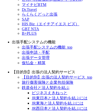
マイナビBTM
Dr.Travel
らくらくどっと出張
SAP
HIS Biz（エイチアイエス ビズ）
GBT NTA
B+PLUS
出張手配システムの機能
出張手配システムの機能_top
出張申請・手配
出張データ管理
仮払金・精算
【目的別】出張の法人契約サービス
【目的別】出張の法人契約サービス_top
旅行傷害保険と企業包括保険
鉄道会社と法人契約を結ぶ
ビジネスえきねっと
JR東日本と法人契約を結ぶには
JR東海と法人契約を結ぶには
JR西日本と法人契約を結ぶには