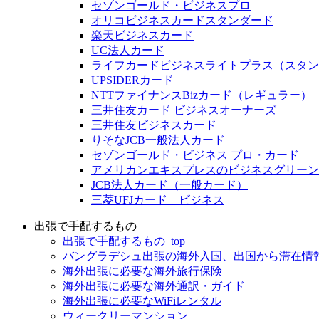
セゾンゴールド・ビジネスプロ
オリコビジネスカードスタンダード
楽天ビジネスカード
UC法人カード
ライフカードビジネスライトプラス（スタン
UPSIDERカード
NTTファイナンスBizカード（レギュラー）
三井住友カード ビジネスオーナーズ
三井住友ビジネスカード
りそなJCB一般法人カード
セゾンゴールド・ビジネス プロ・カード
アメリカンエキスプレスのビジネスグリーン
JCB法人カード（一般カード）
三菱UFJカード ビジネス
出張で手配するもの
出張で手配するもの_top
バングラデシュ出張の海外入国、出国から滞在情
海外出張に必要な海外旅行保険
海外出張に必要な海外通訳・ガイド
海外出張に必要なWiFiレンタル
ウィークリーマンション