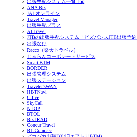
出張手配システム一覧_top
ANA Biz
JALオンライン
Travel Manager
出張手配プラス
AI Travel
JTBの出張手配システム「ビズバンスJTB出張予約」
出張なび
Racco（楽天トラベル）
じゃらんコーポレートサービス
Smart BTM
BORDER
出張管理システム
出張ステーション
Traveler'sWAN
HBTNavi
C-five
SkyCall
NTOP
BTOL
BizTRAD
Concur Travel
BT-Compass
ピカパカ出張DX(旧エアトリBTM)