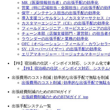
MR（医薬情報担当者）の出張手配の効率化
営業（特に広域担当・全国担当）の出張手配の効
保守・メンテナンス担当の出張手配の効率化
導入支援コンサルタント／カスタマーサクセス（
カスタマーエンジニア（CE）の出張手配の効率化
フィールドエンジニア・サービスエンジニアの出
チェーン本部（店舗支援部門・運営部）の担当者
ラウンダーの出張手配と業務の効率化
OFC（オペレーション・フィールド・カウンセラ
SV（スーパーバイザー）の出張手配の効率化
エリアマネージャー・リージョナルマネージャー
【PR】宿泊税の仕訳・インボイス対応、システム化で
【PR】宿泊税の仕訳・インボイス対応、システム化
出張費用のコスト削減 | 効率的な出張手配で無駄を削減
出張費用のコスト削減 | 効率的な出張手配で無駄を削
出張経費削減のためのBTMガイド
出張経費削減のためのBTMガイド_top
出張手配システム一覧