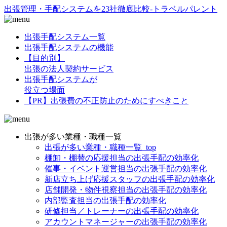
出張管理・手配システムを23社徹底比較-トラベルパレント
出張手配システム一覧
出張手配システムの機能
【目的別】
出張の法人契約サービス
出張手配システムが
役立つ場面
【PR】出張費の不正防止のためにすべきこと
出張が多い業種・職種一覧
出張が多い業種・職種一覧_top
棚卸・棚替の応援担当の出張手配の効率化
催事・イベント運営担当の出張手配の効率化
新店立ち上げ応援スタッフの出張手配の効率化
店舗開発・物件視察担当の出張手配の効率化
内部監査担当の出張手配の効率化
研修担当／トレーナーの出張手配の効率化
アカウントマネージャーの出張手配の効率化