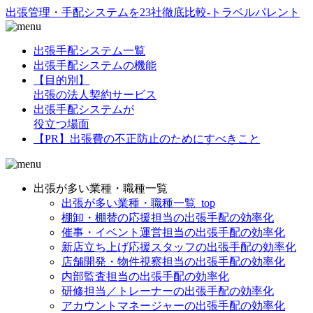
出張管理・手配システムを23社徹底比較-トラベルパレント
出張手配システム一覧
出張手配システムの機能
【目的別】
出張の法人契約サービス
出張手配システムが
役立つ場面
【PR】出張費の不正防止のためにすべきこと
出張が多い業種・職種一覧
出張が多い業種・職種一覧_top
棚卸・棚替の応援担当の出張手配の効率化
催事・イベント運営担当の出張手配の効率化
新店立ち上げ応援スタッフの出張手配の効率化
店舗開発・物件視察担当の出張手配の効率化
内部監査担当の出張手配の効率化
研修担当／トレーナーの出張手配の効率化
アカウントマネージャーの出張手配の効率化