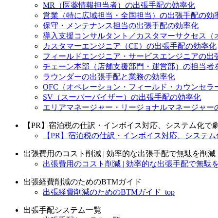
MR（医薬情報担当者）の出張手配の効率化
営業（特に広域担当・全国担当）の出張手配の効
保守・メンテナンス担当の出張手配の効率化
導入支援コンサルタント／カスタマーサクセス（
カスタマーエンジニア（CE）の出張手配の効率化
フィールドエンジニア・サービスエンジニアの出
チェーン本部（店舗支援部門・運営部）の担当者
ラウンダーの出張手配と業務の効率化
OFC（オペレーション・フィールド・カウンセラ
SV（スーパーバイザー）の出張手配の効率化
エリアマネージャー・リージョナルマネージャー
【PR】宿泊税の仕訳・インボイス対応、システム化で
【PR】宿泊税の仕訳・インボイス対応、システム化
出張費用のコスト削減 | 効率的な出張手配で無駄を削減
出張費用のコスト削減 | 効率的な出張手配で無駄を削
出張経費削減のためのBTMガイド
出張経費削減のためのBTMガイド_top
出張手配システム一覧