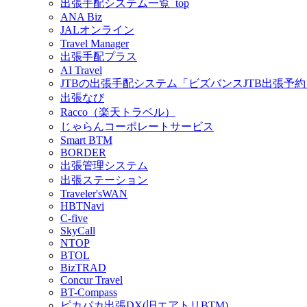
出張手配システム一覧_top
ANA Biz
JALオンライン
Travel Manager
出張手配プラス
AI Travel
JTBの出張手配システム「ビズバンスJTB出張予約」
出張なび
Racco（楽天トラベル）
じゃらんコーポレートサービス
Smart BTM
BORDER
出張管理システム
出張ステーション
Traveler'sWAN
HBTNavi
C-five
SkyCall
NTOP
BTOL
BizTRAD
Concur Travel
BT-Compass
ピカパカ出張DX(旧エアトリBTM)