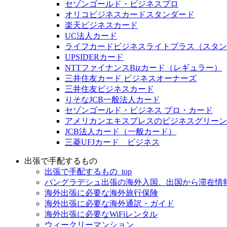
セゾンゴールド・ビジネスプロ
オリコビジネスカードスタンダード
楽天ビジネスカード
UC法人カード
ライフカードビジネスライトプラス（スタン
UPSIDERカード
NTTファイナンスBizカード（レギュラー）
三井住友カード ビジネスオーナーズ
三井住友ビジネスカード
りそなJCB一般法人カード
セゾンゴールド・ビジネス プロ・カード
アメリカンエキスプレスのビジネスグリーン
JCB法人カード（一般カード）
三菱UFJカード ビジネス
出張で手配するもの
出張で手配するもの_top
バングラデシュ出張の海外入国、出国から滞在情
海外出張に必要な海外旅行保険
海外出張に必要な海外通訳・ガイド
海外出張に必要なWiFiレンタル
ウィークリーマンション