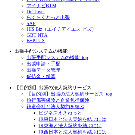
マイナビBTM
Dr.Travel
らくらくどっと出張
SAP
HIS Biz（エイチアイエス ビズ）
GBT NTA
B+PLUS
出張手配システムの機能
出張手配システムの機能_top
出張申請・手配
出張データ管理
仮払金・精算
【目的別】出張の法人契約サービス
【目的別】出張の法人契約サービス_top
旅行傷害保険と企業包括保険
鉄道会社と法人契約を結ぶ
ビジネスえきねっと
JR東日本と法人契約を結ぶには
JR東海と法人契約を結ぶには
JR西日本と法人契約を結ぶには