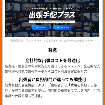
画像引用元：「エルクトラベル」公式サイト（https://www.tehaiplus.com/）
特徴
全社的な出張コストを最適化
各拠点・他部署の利用状況を可視化できるシステム。全社的な支
出管理も可能で出張データからコスト削減提案にも対応。
出張者と負担部門が違っても
調整可
経費負担先変更機能により、「出張者」と「費用を負担する部
門」が異なる組織でも安心。部門間の精算トラブルを防ぎ、月次
集計や仕訳処理も迅速化。