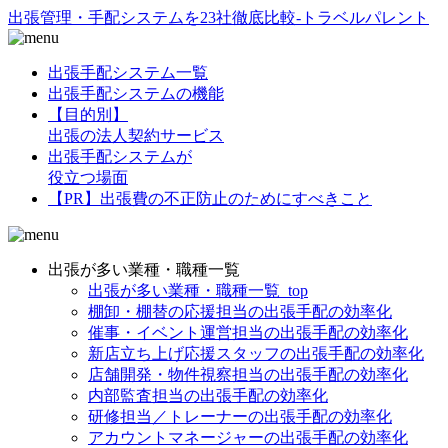
出張管理・手配システムを23社徹底比較-トラベルパレント
出張手配システム一覧
出張手配システムの機能
【目的別】
出張の法人契約サービス
出張手配システムが
役立つ場面
【PR】出張費の不正防止のためにすべきこと
出張が多い業種・職種一覧
出張が多い業種・職種一覧_top
棚卸・棚替の応援担当の出張手配の効率化
催事・イベント運営担当の出張手配の効率化
新店立ち上げ応援スタッフの出張手配の効率化
店舗開発・物件視察担当の出張手配の効率化
内部監査担当の出張手配の効率化
研修担当／トレーナーの出張手配の効率化
アカウントマネージャーの出張手配の効率化