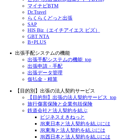
マイナビBTM
Dr.Travel
らくらくどっと出張
SAP
HIS Biz（エイチアイエス ビズ）
GBT NTA
B+PLUS
出張手配システムの機能
出張手配システムの機能_top
出張申請・手配
出張データ管理
仮払金・精算
【目的別】出張の法人契約サービス
【目的別】出張の法人契約サービス_top
旅行傷害保険と企業包括保険
鉄道会社と法人契約を結ぶ
ビジネスえきねっと
JR東日本と法人契約を結ぶには
JR東海と法人契約を結ぶには
JR西日本と法人契約を結ぶには