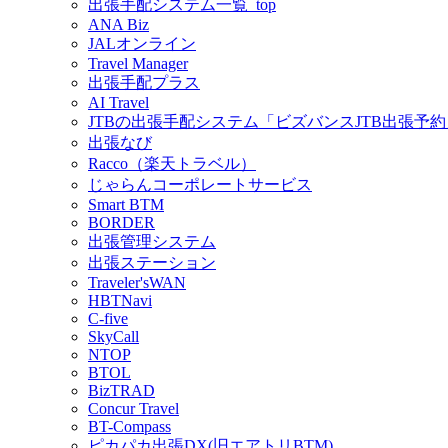
出張手配システム一覧_top
ANA Biz
JALオンライン
Travel Manager
出張手配プラス
AI Travel
JTBの出張手配システム「ビズバンスJTB出張予約」
出張なび
Racco（楽天トラベル）
じゃらんコーポレートサービス
Smart BTM
BORDER
出張管理システム
出張ステーション
Traveler'sWAN
HBTNavi
C-five
SkyCall
NTOP
BTOL
BizTRAD
Concur Travel
BT-Compass
ピカパカ出張DX(旧エアトリBTM)