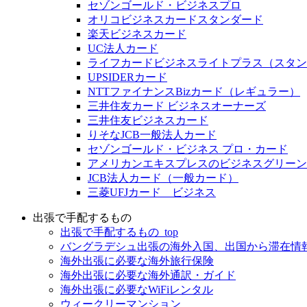
セゾンゴールド・ビジネスプロ
オリコビジネスカードスタンダード
楽天ビジネスカード
UC法人カード
ライフカードビジネスライトプラス（スタン
UPSIDERカード
NTTファイナンスBizカード（レギュラー）
三井住友カード ビジネスオーナーズ
三井住友ビジネスカード
りそなJCB一般法人カード
セゾンゴールド・ビジネス プロ・カード
アメリカンエキスプレスのビジネスグリーン
JCB法人カード（一般カード）
三菱UFJカード ビジネス
出張で手配するもの
出張で手配するもの_top
バングラデシュ出張の海外入国、出国から滞在情
海外出張に必要な海外旅行保険
海外出張に必要な海外通訳・ガイド
海外出張に必要なWiFiレンタル
ウィークリーマンション