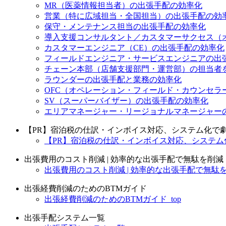
MR（医薬情報担当者）の出張手配の効率化
営業（特に広域担当・全国担当）の出張手配の効
保守・メンテナンス担当の出張手配の効率化
導入支援コンサルタント／カスタマーサクセス（
カスタマーエンジニア（CE）の出張手配の効率化
フィールドエンジニア・サービスエンジニアの出
チェーン本部（店舗支援部門・運営部）の担当者
ラウンダーの出張手配と業務の効率化
OFC（オペレーション・フィールド・カウンセラ
SV（スーパーバイザー）の出張手配の効率化
エリアマネージャー・リージョナルマネージャー
【PR】宿泊税の仕訳・インボイス対応、システム化で
【PR】宿泊税の仕訳・インボイス対応、システム化
出張費用のコスト削減 | 効率的な出張手配で無駄を削減
出張費用のコスト削減 | 効率的な出張手配で無駄を削
出張経費削減のためのBTMガイド
出張経費削減のためのBTMガイド_top
出張手配システム一覧