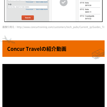
画像引用元：http://www.concurtraining.com/customers/tech_pubs/Current_jp/Guides_Tra/Tr
Concur Travelの紹介動画