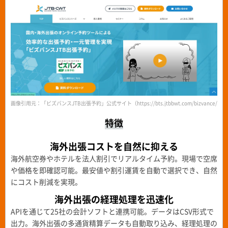
画像引用元：「ビズバンスJTB出張予約」公式サイト（https://bts.jtbbwt.com/bizvance/boo
特徴
海外出張コストを自然に抑える
海外航空券やホテルを法人割引でリアルタイム予約。現場で空席
や価格を即確認可能。最安値や割引運賃を自動で選択でき、自然
にコスト削減を実現。
海外出張の経理処理を迅速化
APIを通じて25社の会計ソフトと連携可能。データはCSV形式で
出力。海外出張の多通貨精算データも自動取り込み、経理処理の