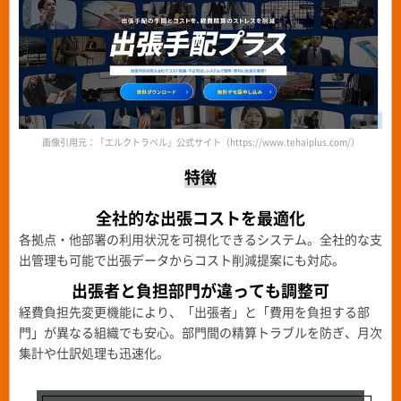
画像引用元：「エルクトラベル」公式サイト（https://www.tehaiplus.com/）
特徴
全社的な出張コストを最適化
各拠点・他部署の利用状況を可視化できるシステム。全社的な支
出管理も可能で出張データからコスト削減提案にも対応。
出張者と負担部門が違っても
調整可
経費負担先変更機能により、「出張者」と「費用を負担する部
門」が異なる組織でも安心。部門間の精算トラブルを防ぎ、月次
集計や仕訳処理も迅速化。