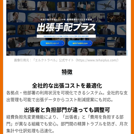
画像引用元：「エルクトラベル」公式サイト（https://www.tehaiplus.com/）
特徴
全社的な出張コストを最適化
各拠点・他部署の利用状況を可視化できるシステム。全社的な支
出管理も可能で出張データからコスト削減提案にも対応。
出張者と負担部門が違っても
調整可
経費負担先変更機能により、「出張者」と「費用を負担する部
門」が異なる組織でも安心。部門間の精算トラブルを防ぎ、月次
集計や仕訳処理も迅速化。